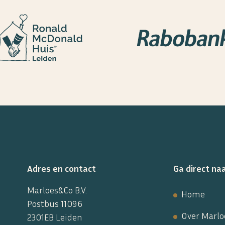
Adres en contact
Ga direct na
Marloes&Co B.V.
Home
Postbus 11096
Over Marl
2301EB Leiden