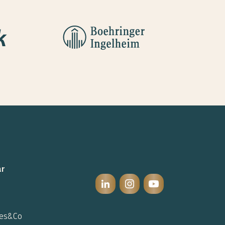
ar
oes&Co