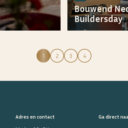
Bouwend Ned
Buildersday
1
2
3
4
Adres en contact
Ga direct na