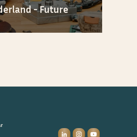
erland - Future
ar