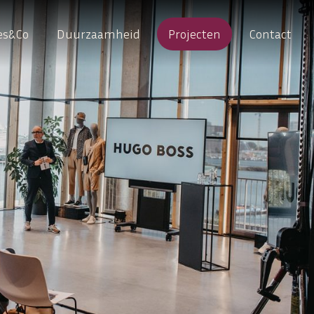
es&Co
Duurzaamheid
Projecten
Contact