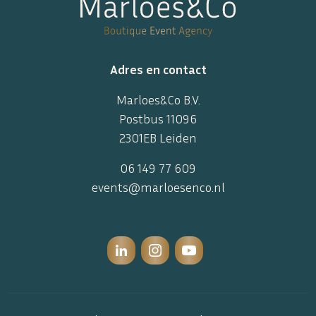
Adres en contact
Marloes&Co B.V.
Postbus 11096
2301EB Leiden
06 149 77 609
events@marloesenco.nl