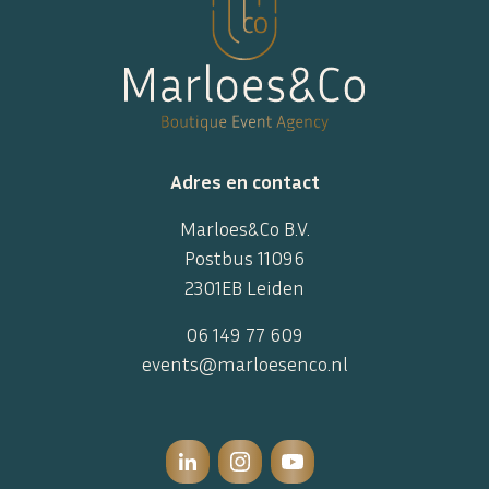
Adres en contact
Marloes&Co B.V.
Postbus 11096
2301EB Leiden
06 149 77 609
events@marloesenco.nl